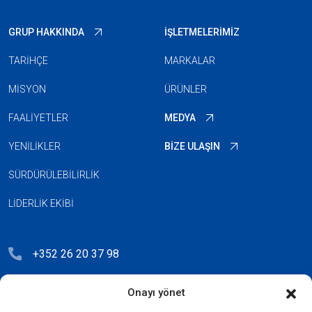
GRUP HAKKINDA
İŞLETMELERIMIZ
TARIHÇE
MARKALAR
MISYON
ÜRÜNLER
FAALIYETLER
MEDYA
YENILIKLER
BIZE ULAŞIN
SÜRDÜRÜLEBILIRLIK
LIDERLIK EKIBI
+352 26 20 37 98
hello@blauberg-group.com
Onayı yönet
28, avenue Pasteur, L-2310 Luxembourg