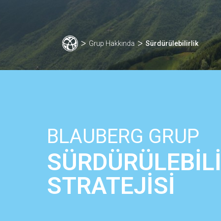
ᐳ
Grup Hakkında
ᐳ
Sürdürülebilirlik
BLAUBERG GRUP
SÜRDÜRÜLEBİLİ
STRATEJİSİ