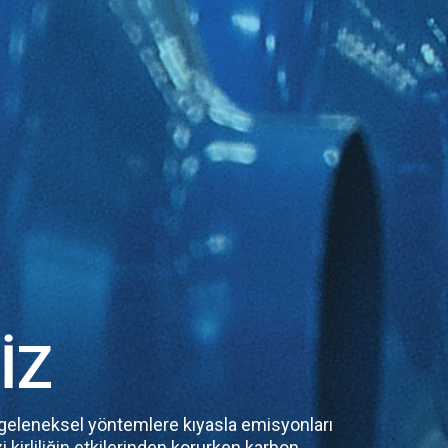
IZ
e geleneksel yöntemlere kıyasla emisyonları
i kirliliğin etkilerinden korurken karbon