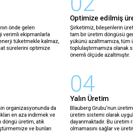
02
Optimize edilmiş üre
anın önde gelen
Şirketimiz, bileşenlerin ür
ji verimli ekipmanlarla
tam bir üretim döngüsü gerçe
enerji tüketmekle kalmaz,
yükünü azaltmamıza, tüm üre
at sürelerini optimize
toplulaştırmamıza olanak s
önemli ölçüde azaltmıştır.
04
Yalın Üretim
minin organizasyonunda da
Blauberg Grubu'nun üretim 
ıkları en aza indirmek ve
üretim sistemi olarak uygu
ı döngü üretim, atık
dayanmaktadır. Bu üretim r
üştürmemize ve bunları
olmamasını sağlar ve üreti