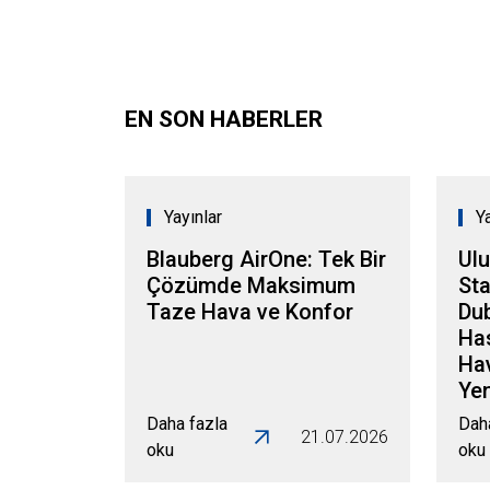
EN SON HABERLER
Yayınlar
Y
Blauberg AirOne: Tek Bir
Ulu
Çözümde Maksimum
Sta
Taze Hava ve Konfor
Dub
Has
Ha
Yen
Daha fazla
Dah
21.07.2026
oku
oku