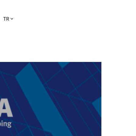
l
TR
ç