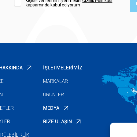
Kişisel verilerimin işlenmesini
Gizlilik Politikası
kapsamında kabul ediyorum
HAKKINDA
İŞLETMELERIMIZ
ÇE
MARKALAR
N
ÜRÜNLER
YETLER
MEDYA
IKLER
BIZE ULAŞIN
RÜLEBILIRLIK