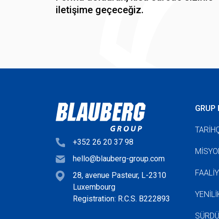
iletişime geçeceğiz.
GRUP 
TARIH
+352 26 20 37 98
MISYO
hello@blauberg-group.com
FAALI
28, avenue Pasteur, L-2310
Luxembourg
YENIL
Registration: R.C.S. B222893
SÜRDÜ