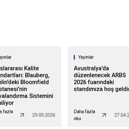
ayınlar
Yayınlar
slararası Kalite
Avustralya’da
ndartları: Blauberg,
düzenlenecek ARBS
lin’deki Bloomfield
2026 fuarındaki
tanesi’nin
standımıza hoş geldi
valandırma Sistemini
iliyor
a fazla
Daha fazla
29.05.2026
27.04.
oku