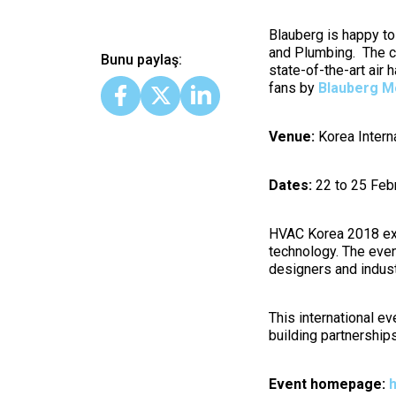
Blauberg is happy to
and Plumbing. The c
Bunu paylaş:
state-of-the-art air h
fans by
Blauberg M
Venue:
Korea Interna
Dates:
22 to 25 Feb
HVAC Korea 2018 exp
technology. The eve
designers and indust
This international ev
building partnership
Event homepage:
h