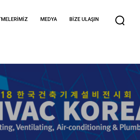
Di
TMELERIMIZ
MEDYA
BIZE ULAŞIN
Se
!