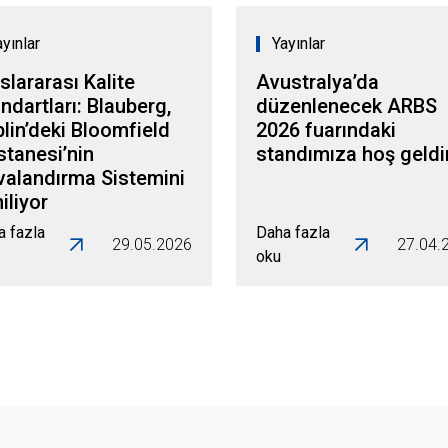
ayınlar
Yayınlar
slararası Kalite
Avustralya’da
ndartları: Blauberg,
düzenlenecek ARBS
lin’deki Bloomfield
2026 fuarındaki
tanesi’nin
standımıza hoş geldi
valandırma Sistemini
iliyor
a fazla
Daha fazla
29.05.2026
27.04.
oku