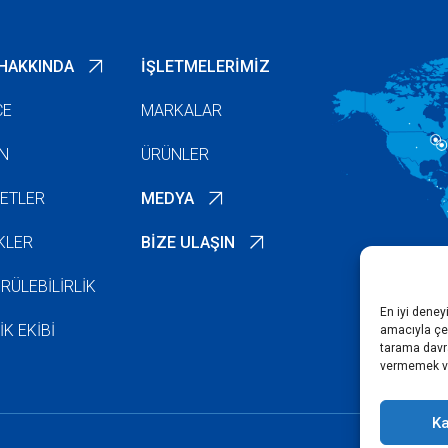
HAKKINDA
İŞLETMELERIMIZ
ÇE
MARKALAR
N
ÜRÜNLER
YETLER
MEDYA
IKLER
BIZE ULAŞIN
RÜLEBILIRLIK
En iyi deney
IK EKIBI
amacıyla çer
tarama davra
vermemek vey
Ka