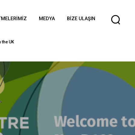
Di
TMELERIMIZ
MEDYA
BIZE ULAŞIN
Se
n the UK