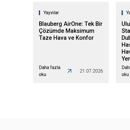
Yayınlar
Y
Blauberg AirOne: Tek Bir
Ulu
Çözümde Maksimum
Sta
Taze Hava ve Konfor
Dub
Has
Ha
Yen
Daha fazla
Dah
21.07.2026
oku
oku