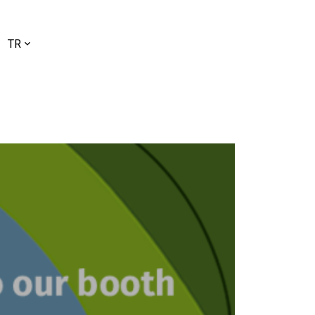
l
TR
ç