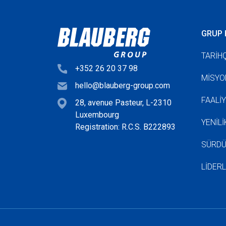
GRUP 
TARIH
+352 26 20 37 98
MISYO
hello@blauberg-group.com
FAALI
28, avenue Pasteur, L-2310
Luxembourg
YENIL
Registration: R.C.S. B222893
SÜRDÜ
LIDERL