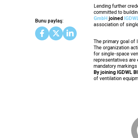
Lending further cred
committed to buildin
GmbH
joined
IGDW
Bunu paylaş:
association of singl
The primary goal of 
The organization act
for single-space vent
representatives are 
mandatory markings a
By joining IGDWL B
of ventilation equi