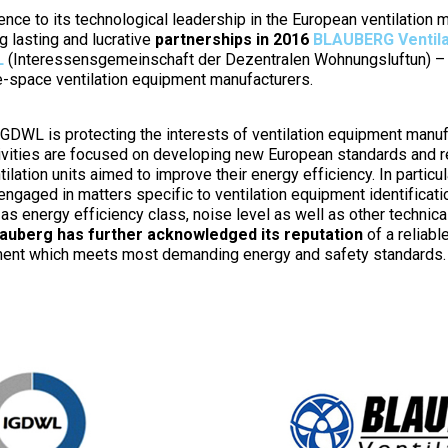
ence to its technological leadership in the European ventilation 
g lasting and lucrative
partnerships in 2016
BLAUBERG Ventil
L
(Interessensgemeinschaft der Dezentralen Wohnungsluftun) ­– a
e-space ventilation equipment manufacturers.
IGDWL is protecting the interests of ventilation equipment manu
ivities are focused on developing new European standards and r
ilation units aimed to improve their energy efficiency. In particul
engaged in matters specific to ventilation equipment identificati
s energy efficiency class, noise level as well as other technica
lauberg has further acknowledged its reputation
of a reliabl
pment which meets most demanding energy and safety standards.