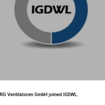
RG Ventilatoren GmbH joined IGDWL.