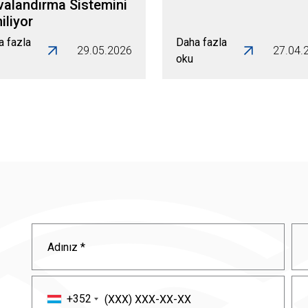
valandırma Sistemini
iliyor
a fazla
Daha fazla
29.05.2026
27.04.
oku
+352