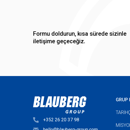
Formu doldurun, kısa sürede sizinle
iletişime geçeceğiz.
GRUP 
TARIH
+352 26 20 37 98
MISYO
hello@blauberg-group.com