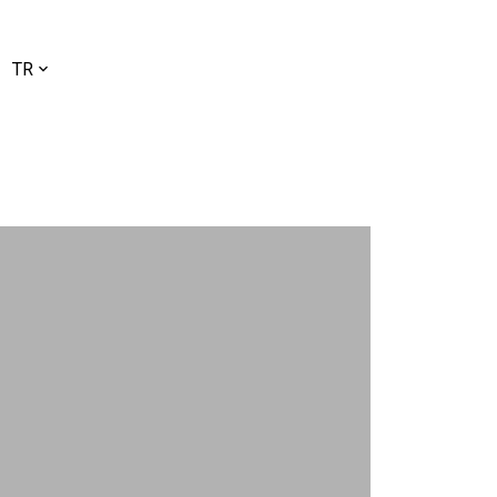
l
TR
ç