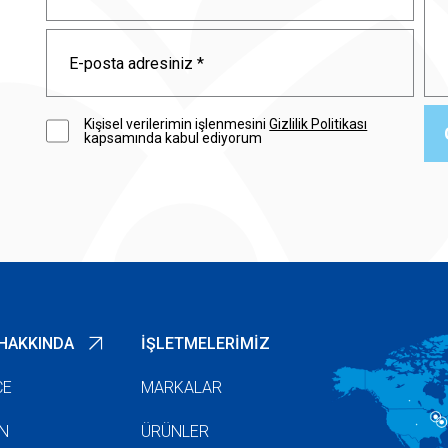
Kişisel verilerimin işlenmesini
Gizlilik Politikası
kapsamında kabul ediyorum
HAKKINDA
İŞLETMELERIMIZ
ÇE
MARKALAR
N
ÜRÜNLER