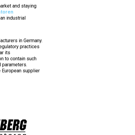
market and staying
atoren
n industrial
facturers in Germany.
egulatory practices
ar its
on to contain such
l parameters.
e European supplier