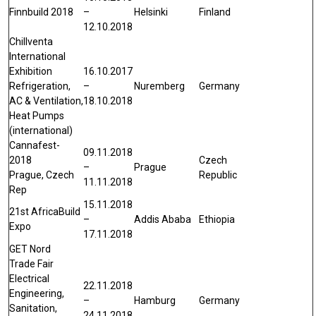
Finnbuild 2018
–
Helsinki
Finland
12.10.2018
Chillventa
International
Exhibition
16.10.2017
Refrigeration,
–
Nuremberg
Germany
AC & Ventilation,
18.10.2018
Heat Pumps
(international)
Cannafest-
09.11.2018
2018
Czech
–
Prague
Prague, Czech
Republic
11.11.2018
Rep
15.11.2018
21st AfricaBuild
–
Addis Ababa
Ethiopia
Expo
17.11.2018
GET Nord
Trade Fair
Electrical
22.11.2018
Engineering,
–
Hamburg
Germany
Sanitation,
24.11.2018