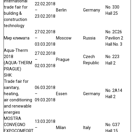
international
22.02.2018
trade fair for
No. 330
–
Berlin
Germany
building &
Hall 25
23.02.2018
construction
technology
27.02.2018
No. 2С26
Мир климата
–
Moscow
Russia
Pavilion 2
03.03.2018
Hall No. 3
Aqua-Therm
27.02.2018
2018
Czech
No. 223
–
Prague
(AQUA-THERM
Republic
Hall 2
02.03.2018
PRAGUE)
SHK:
Trade fair for
sanitary,
06.03.2018
No. 2A14
heating,
–
Essen
Germany
Hall 2
air conditioning
09.03.2018
and renewable
energies
MOSTRA
13.03.2018
CONVEGNO
No. G37
–
Milan
Italy
EXPOCOMFORT
Hall 15