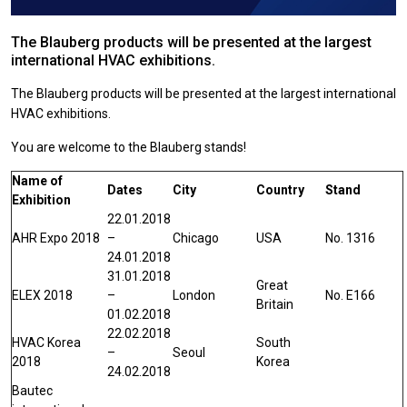
The Blauberg products will be presented at the largest
international HVAC exhibitions.
The Blauberg products will be presented at the largest international
HVAC exhibitions.
You are welcome to the Blauberg stands!
Name of
Dates
City
Country
Stand
Exhibition
22.01.2018
AHR Expo 2018
–
Chicago
USA
No. 1316
24.01.2018
31.01.2018
Great
ELEX 2018
–
London
No. E166
Britain
01.02.2018
22.02.2018
HVAC Korea
South
–
Seoul
2018
Korea
24.02.2018
Bautec