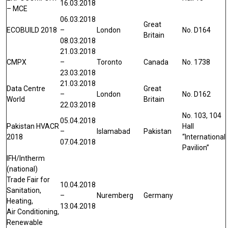
16.03.2018
– MCE
06.03.2018
Great
ECOBUILD 2018
–
London
No. D164
Britain
08.03.2018
21.03.2018
CMPX
–
Toronto
Canada
No. 1738
23.03.2018
21.03.2018
Data Centre
Great
–
London
No. D162
World
Britain
22.03.2018
No. 103, 104
05.04.2018
Pakistan HVACR
Hall
–
Islamabad
Pakistan
2018
“International
07.04.2018
Pavilion”
IFH/Intherm
(national)
Trade Fair for
10.04.2018
Sanitation,
–
Nuremberg
Germany
Heating,
13.04.2018
Air Conditioning,
Renewable