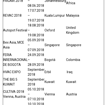
FRIGAIR 2018
–
Johannesburg
Africa
08.06.2018
17.07.2018
REVAC 2018
–
Kuala Lumpur
Malaysia
19.07.2018
18.08.2018
United
Autopot Festival
–
Oxford
Kingdom
19.08.2018
05.09.2018
Bex Asia, MCE
–
Singapore
Singapore
Asia
07.09.2018
FERIA
24.09.2018
INRERNACIONAL
–
Bogotá
Colombia
DE BOGOTA
28.09.2018
September
HVAC EXPO
Erbil
Iraq
2018
THE BIG 5
September
Kuwait
Kuwait
KUWAIT
2018
05.10.2018
CULTIVA-2018
–
Vienna
Austria
Vienna, Austria
07.10.2018
10.10.2018