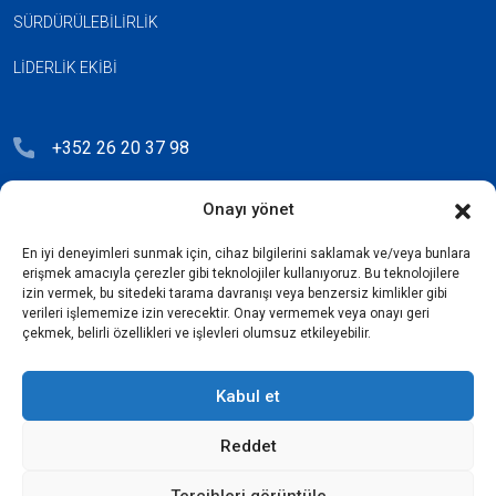
SÜRDÜRÜLEBILIRLIK
LIDERLIK EKIBI
+352 26 20 37 98
hello@blauberg-group.com
Onayı yönet
28, avenue Pasteur, L-2310 Luxembourg
En iyi deneyimleri sunmak için, cihaz bilgilerini saklamak ve/veya bunlara
Registration: R.C.S. B222893
erişmek amacıyla çerezler gibi teknolojiler kullanıyoruz. Bu teknolojilere
izin vermek, bu sitedeki tarama davranışı veya benzersiz kimlikler gibi
verileri işlememize izin verecektir. Onay vermemek veya onayı geri
çekmek, belirli özellikleri ve işlevleri olumsuz etkileyebilir.
Gizlilik Politikası
Kabul et
Lisans anlaşması
Reddet
Çerez politikası
Tercihleri görüntüle