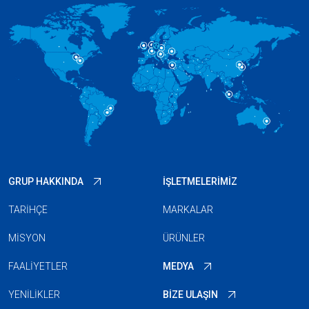
GRUP HAKKINDA
İŞLETMELERIMIZ
TARIHÇE
MARKALAR
MISYON
ÜRÜNLER
FAALIYETLER
MEDYA
YENILIKLER
BIZE ULAŞIN