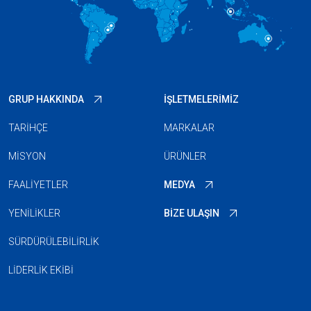
GRUP HAKKINDA
İŞLETMELERIMIZ
TARIHÇE
MARKALAR
MISYON
ÜRÜNLER
FAALIYETLER
MEDYA
YENILIKLER
BIZE ULAŞIN
SÜRDÜRÜLEBILIRLIK
LIDERLIK EKIBI