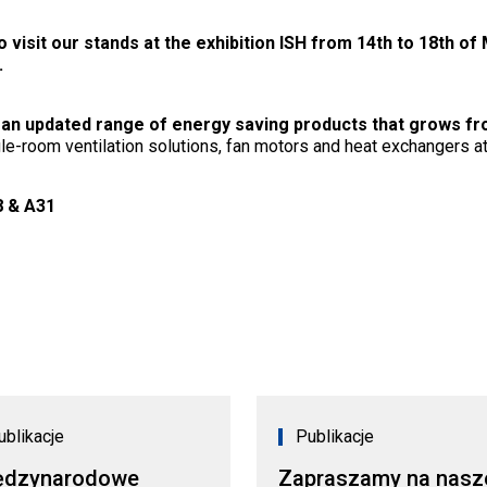
visit our stands at the exhibition ISH from 14th to 18th of
.
an updated range of energy saving products that grows fr
e-room ventilation solutions, fan motors and heat exchangers at
8 & А31
ublikacje
Publikacje
ędzynarodowe
Zapraszamy na nasz