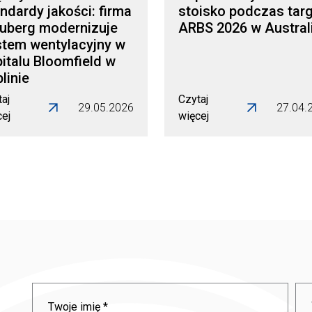
ndardy jakości: firma
stoisko podczas tar
auberg modernizuje
ARBS 2026 w Australi
stem wentylacyjny w
italu Bloomfield w
linie
aj
Czytaj
29.05.2026
27.04.
cej
więcej