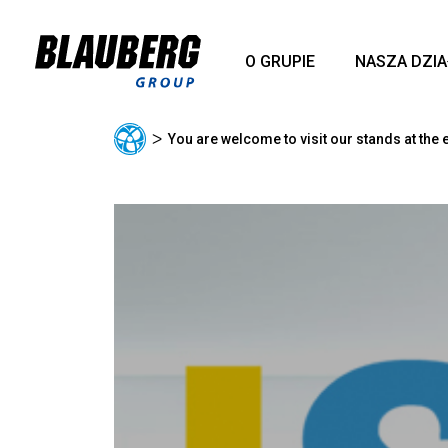
O GRUPIE
NASZA DZI
ᐳ
You are welcome to visit our stands at the 