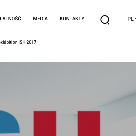
Wybier
AŁALNOŚĆ
MEDIA
KONTAKTY
PL
język
exhibition ISH 2017