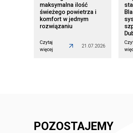
maksymalna ilość
sta
świeżego powietrza i
Bl
komfort w jednym
sy
rozwiązaniu
szp
Dub
Czytaj
Czyt
21.07.2026
więcej
wię
POZOSTAJEMY