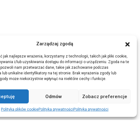
Zarządzaj zgodą
 jak najlepsze wrażenia, korzystamy z technologii, takich jak pliki cookie,
ywania i/lub uzyskiwania dostępu do informacji o urządzeniu. Zgoda na te
 pozwoli nam przetwarzać dane, takie jak zachowanie podczas
 lub unikalne identyfikatory na tej stronie. Brak wyrażenia zgody lub
gody może niekorzystnie wpłynąć na niektóre cechy i funkcje.
ceptuję
Odmów
Zobacz preferencje
Polityka plików cookie
Polityka prywatności
Polityka prywatności