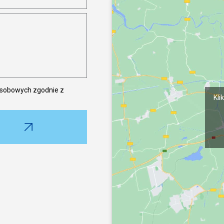
BLAUBER
28, avenu
Rejestracj
osobowych zgodnie z
Kli