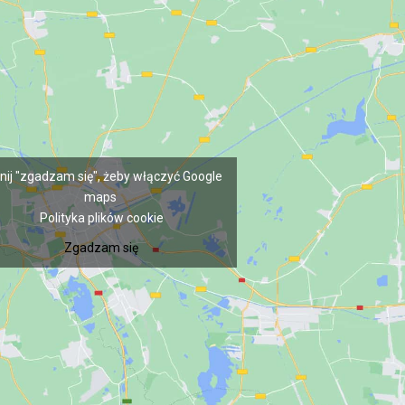
G GROUP
e Pasteur, L-2310 Luxembourg
a:
R.C.S. B222893
knij "zgadzam się", żeby włączyć Google
maps
Polityka plików cookie
Zgadzam się