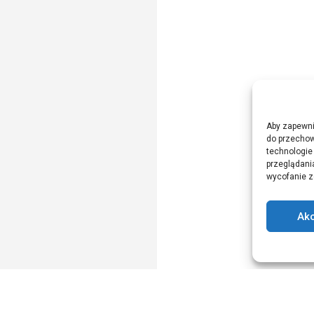
Aby zapewnić
do przechow
technologie
przeglądania
wycofanie z
Ak