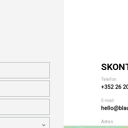
SKONT
Telefon
+352 26 2
E-mail
hello@bla
Adres