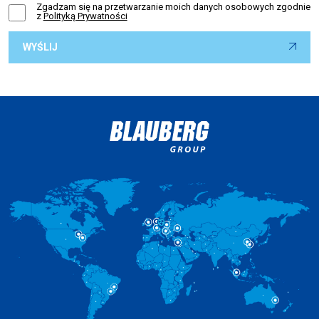
Zgadzam się na przetwarzanie moich danych osobowych zgodnie
z
Polityką Prywatności