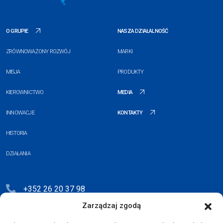
O GRUPIE
NASZA DZIAŁALNOŚĆ
ZRÓWNOWAŻONY ROZWÓJ
MARKI
MISJA
PRODUKTY
KIEROWNICTWO
MEDIA
INNOWACJE
KONTAKTY
HISTORIA
DZIAŁANIA
+352 26 20 37 98
Zarządzaj zgodą
hello@blauberg-group.com