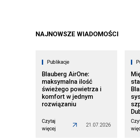
NAJNOWSZE WIADOMOŚCI
Publikacje
P
Blauberg AirOne:
Mi
maksymalna ilość
sta
świeżego powietrza i
Bl
komfort w jednym
sy
rozwiązaniu
szp
Dub
Czytaj
Czyt
21.07.2026
więcej
wię