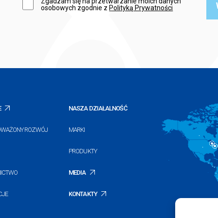
Zgadzam się na przetwarzanie moich danych
osobowych zgodnie z
Polityką Prywatności
E
NASZA DZIAŁALNOŚĆ
WAŻONY ROZWÓJ
MARKI
PRODUKTY
NICTWO
MEDIA
CJE
KONTAKTY