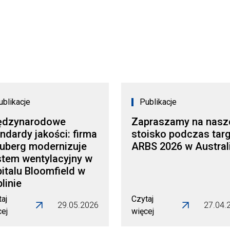
ublikacje
Publikacje
ędzynarodowe
Zapraszamy na nasz
ndardy jakości: firma
stoisko podczas tar
auberg modernizuje
ARBS 2026 w Australi
stem wentylacyjny w
italu Bloomfield w
linie
aj
Czytaj
29.05.2026
27.04.
cej
więcej