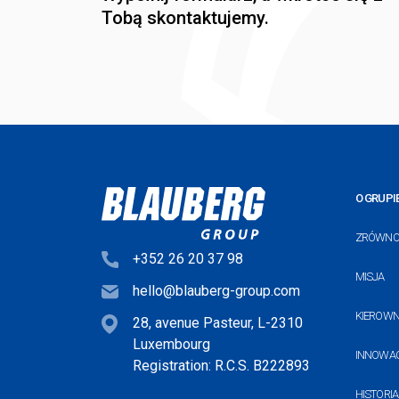
Tobą skontaktujemy.
O GRUPI
ZRÓWNO
+352 26 20 37 98
MISJA
hello@blauberg-group.com
KIEROW
28, avenue Pasteur, L-2310
Luxembourg
INNOWA
Registration: R.C.S. B222893
HISTORIA