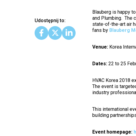
Blauberg is happy to
and Plumbing. The c
Udostępnij to:
state-of-the-art air h
fans by
Blauberg M
Venue:
Korea Interna
Dates:
22 to 25 Feb
HVAC Korea 2018 exp
The event is target
industry professiona
This international ev
building partnership
Event homepage:
h