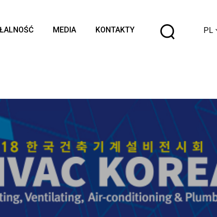
Wybier
AŁALNOŚĆ
MEDIA
KONTAKTY
PL
język
!