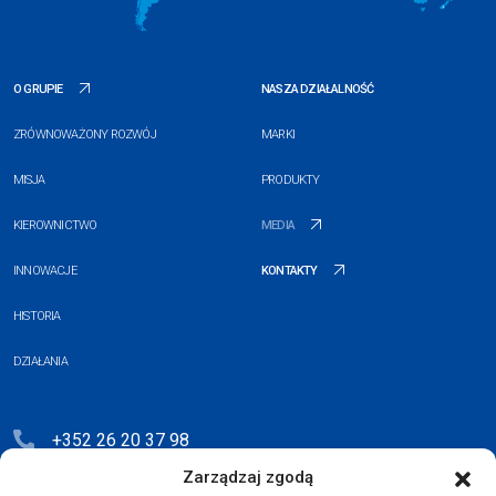
O GRUPIE
NASZA DZIAŁALNOŚĆ
ZRÓWNOWAŻONY ROZWÓJ
MARKI
MISJA
PRODUKTY
KIEROWNICTWO
MEDIA
INNOWACJE
KONTAKTY
HISTORIA
DZIAŁANIA
+352 26 20 37 98
Zarządzaj zgodą
hello@blauberg-group.com