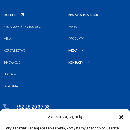
O GRUPIE
NASZA DZIAŁALNOŚĆ
ZRÓWNOWAŻONY ROZWÓJ
MARKI
MISJA
PRODUKTY
KIEROWNICTWO
MEDIA
INNOWACJE
KONTAKTY
HISTORIA
DZIAŁANIA
+352 26 20 37 98
Zarządzaj zgodą
hello@blauberg-group.com
28, avenue Pasteur, L-2310 Luxembourg
Aby zapewnić jak najlepsze wrażenia, korzystamy z technologii, takich