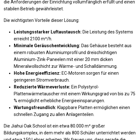
die Anforderungen der Einrichtung vollumfänglich erfüllt und einen
stabilen Betrieb gewährleistet.
Die wichtigsten Vorteile dieser Lösung:
Leistungsstarker Luftaustausch:
Die Leistung des Systems
erreicht 2100 m³/h.
Minimale Geräuschentwicklung:
Das Gehäuse besteht aus
einem robusten Aluminiumprofil und dreischichtigen
Aluminium-Zink-Paneelen mit einer 20 mm dicken
Mineralwollschicht zur Wärme- und Schalldämmung.
Hohe Energieeffizienz:
EC-Motoren sorgen für einen
geringeren Stromverbrauch.
Reduzierte Wärmeverluste:
Ein Polystyrol-
Plattenwärmetauscher mit einem Wirkungsgrad von bis zu 75
% ermöglicht erhebliche Energieeinsparungen.
Wartungsfreundlich:
Klappbare Platten ermöglichen einen
schnellen Zugang zu allen Anlagenteilen.
Die Jiahui Oak School ist ein etwa 80.000 m² großer
Bildungskomplex, in dem mehr als 800 Schüler unterrichtet werden
und etwa 150 Lehrer arbeiten. Wir freuen uns, dass gerade die