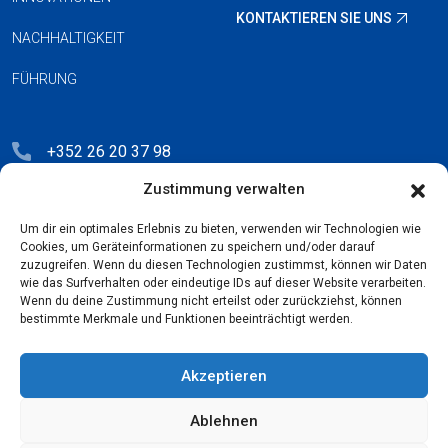
KONTAKTIEREN SIE UNS
NACHHALTIGKEIT
FÜHRUNG
+352 26 20 37 98
Zustimmung verwalten
hello@blauberg-group.com
28, avenue Pasteur, L-2310 Luxembourg
Um dir ein optimales Erlebnis zu bieten, verwenden wir Technologien wie
Cookies, um Geräteinformationen zu speichern und/oder darauf
Registration: R.C.S. B222893
zuzugreifen. Wenn du diesen Technologien zustimmst, können wir Daten
wie das Surfverhalten oder eindeutige IDs auf dieser Website verarbeiten.
Wenn du deine Zustimmung nicht erteilst oder zurückziehst, können
bestimmte Merkmale und Funktionen beeinträchtigt werden.
Datenschutzrichtlinie
Akzeptieren
Lizenzvereinbarung
Ablehnen
Cookie-Richtlinie