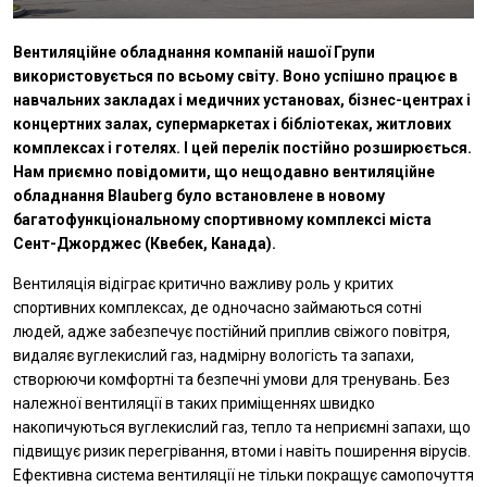
Вентиляційне обладнання компаній нашої Групи
використовується по всьому світу. Воно успішно працює в
навчальних закладах і медичних установах, бізнес-центрах і
концертних залах, супермаркетах і бібліотеках, житлових
комплексах і готелях. І цей перелік постійно розширюється.
Нам приємно повідомити, що нещодавно вентиляційне
обладнання
Blauberg
було встановлене в новому
багатофункціональному спортивному комплексі міста
Сент-Джорджес (Квебек, Канада).
Вентиляція відіграє критично важливу роль у критих
спортивних комплексах, де одночасно займаються сотні
людей, адже забезпечує постійний приплив свіжого повітря,
видаляє вуглекислий газ, надмірну вологість та запахи,
створюючи комфортні та безпечні умови для тренувань. Без
належної вентиляції в таких приміщеннях швидко
накопичуються вуглекислий газ, тепло та неприємні запахи, що
підвищує ризик перегрівання, втоми і навіть поширення вірусів.
Ефективна система вентиляції не тільки покращує самопочуття