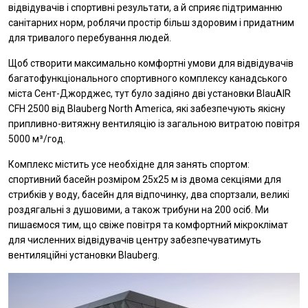
відвідувачів і спортивні результати, а й сприяє підтриманню
санітарних норм, роблячи простір більш здоровим і придатним
для тривалого перебування людей.
Щоб створити максимально комфортні умови для відвідувачів
багатофункціонального спортивного комплексу канадського
міста Сент-Джорджес, тут було задіяно дві установки BlauAIR
CFH 2500 від Blauberg North America, які забезпечують якісну
припливно-витяжну вентиляцію із загальною витратою повітря
5000 м³/год.
Комплекс містить усе необхідне для занять спортом:
спортивний басейн розміром 25х25 м із двома секціями для
стрибків у воду, басейн для відпочинку, два спортзали, великі
роздягальні з душовими, а також трибуни на 200 осіб. Ми
пишаємося тим, що свіже повітря та комфортний мікроклімат
для численних відвідувачів центру забезпечуватимуть
вентиляційні установки Blauberg.