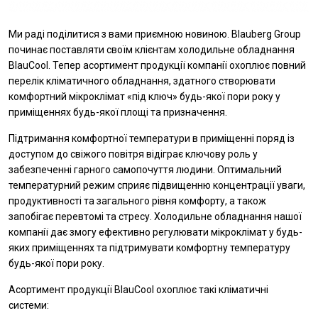
Ми раді поділитися з вами приємною новиною. Blauberg Group
починає поставляти своїм клієнтам холодильне обладнання
BlauCool. Тепер асортимент продукції компанії охоплює повний
перелік кліматичного обладнання, здатного створювати
комфортний мікроклімат «під ключ» будь-якої пори року у
приміщеннях будь-якої площі та призначення.
Підтримання комфортної температури в приміщенні поряд із
доступом до свіжого повітря відіграє ключову роль у
забезпеченні гарного самопочуття людини. Оптимальний
температурний режим сприяє підвищенню концентрації уваги,
продуктивності та загального рівня комфорту, а також
запобігає перевтомі та стресу. Холодильне обладнання нашої
компанії дає змогу ефективно регулювати мікроклімат у будь-
яких приміщеннях та підтримувати комфортну температуру
будь-якої пори року.
Асортимент продукції BlauCool охоплює такі кліматичні
системи: