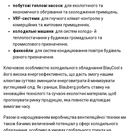
побутові теплові насоси
: для екологічного та
економічного обігрівання та охолодження приміщень;
VRF-системи
: для гнучкого клімат-контролю у
комерційних та житлових приміщеннях;
холодильні машини
: для систем холодо- й
теплопостачання у будинках громадського та
промислового призначення;
фанкойли
: для систем кондиціювання повітря будівель
різного призначення.
Ключовою особливістю холодильного обладнання BlauCool є
його висока енергоефективність, що дасть змогу нашим
клієнтам суттєво зменшити енерговитрати й мінімізувати
вуглецевий слід. Як і раніше, Blauberg робить ставку на
інноваційні технології та сучасні екологічні матеріали, щоб
пропонувати ринку продукцію, яка повністю відповідає
вимогам часу.
Разом із нарощуванням виробництва вентиляційної техніки ми
також бачимо величезний потенціал у сфері холодильного
обладнання, особливо в умовах глобального тренду на