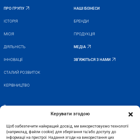
ПРО ГРУПУ
НАШІ БІЗНЕСИ
ІСТОРІЯ
БРЕНДИ
МІСІЯ
ПРОДУКЦІЯ
ДІЯЛЬНІСТЬ
МЕДІА
ІННОВАЦІЇ
ЗВʼЯЖІТЬСЯ З НАМИ
СТАЛИЙ РОЗВИТОК
КЕРІВНИЦТВО
+352 26 20 37 98
Керувати згодою
hello@blauberg-group.com
Щоб забезпечити найкращий досвід, ми використовуємо технології
28, avenue Pasteur, L-2310 Luxembourg
(наприклад, файли cookie) для зберігання та/або доступу до
інформації на пристрої. Надання згоди на використання цих
Registration: R.C.S. B222893