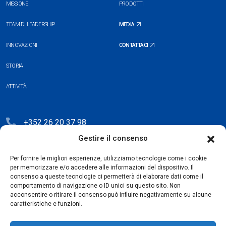
MISSIONE
PRODOTTI
TEAM DI LEADERSHIP
MEDIA
INNOVAZIONI
CONTATTACI
STORIA
ATTIVITÀ
+352 26 20 37 98
Gestire il consenso
hello@blauberg-group.com
28, avenue Pasteur, L-2310 Luxembourg
Per fornire le migliori esperienze, utilizziamo tecnologie come i cookie
per memorizzare e/o accedere alle informazioni del dispositivo. Il
Registration: R.C.S. B222893
consenso a queste tecnologie ci permetterà di elaborare dati come il
comportamento di navigazione o ID unici su questo sito. Non
acconsentire o ritirare il consenso può influire negativamente su alcune
caratteristiche e funzioni.