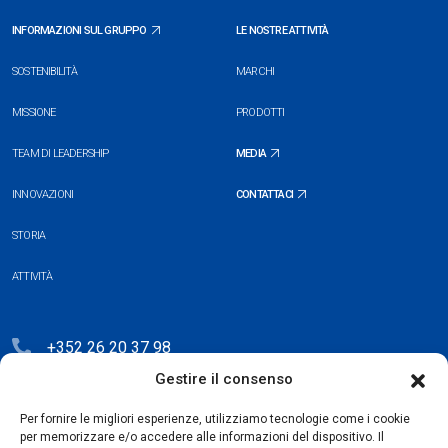
INFORMAZIONI SUL GRUPPO
LE NOSTRE ATTIVITÀ
SOSTENIBILITÀ
MARCHI
MISSIONE
PRODOTTI
TEAM DI LEADERSHIP
MEDIA
INNOVAZIONI
CONTATTACI
STORIA
ATTIVITÀ
+352 26 20 37 98
Gestire il consenso
hello@blauberg-group.com
28, avenue Pasteur, L-2310 Luxembourg
Per fornire le migliori esperienze, utilizziamo tecnologie come i cookie
per memorizzare e/o accedere alle informazioni del dispositivo. Il
Registration: R.C.S. B222893