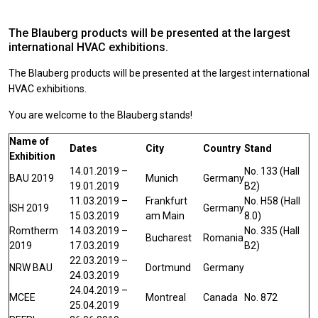
The Blauberg products will be presented at the largest
international HVAC exhibitions.
The Blauberg products will be presented at the largest international
HVAC exhibitions.
You are welcome to the Blauberg stands!
Name of
Dates
City
Country
Stand
Exhibition
14.01.2019 –
No. 133 (Hall
BAU 2019
Munich
Germany
19.01.2019
В2)
11.03.2019 –
Frankfurt
No. H58 (Hall
ISH 2019
Germany
15.03.2019
am Main
8.0)
Romtherm
14.03.2019 –
No. 335 (Hall
Bucharest
Romania
2019
17.03.2019
B2)
22.03.2019 –
NRW BAU
Dortmund
Germany
24.03.2019
24.04.2019 –
MCEE
Montreal
Canada
No. 872
25.04.2019