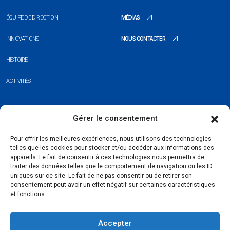
ÉQUIPE DE DIRECTION
MÉDIAS
INNOVATIONS
NOUS CONTACTER
HISTOIRE
ACTIVITÉS
+352 26 20 37 98
Gérer le consentement
hello@blauberg-group.com
Pour offrir les meilleures expériences, nous utilisons des technologies
telles que les cookies pour stocker et/ou accéder aux informations des
28, avenue Pasteur, L-2310 Luxembourg
appareils. Le fait de consentir à ces technologies nous permettra de
traiter des données telles que le comportement de navigation ou les ID
Registration: R.C.S. B222893
uniques sur ce site. Le fait de ne pas consentir ou de retirer son
consentement peut avoir un effet négatif sur certaines caractéristiques
et fonctions.
Accepter
Politique de confidentialité