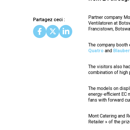
Partner company Mont
Partagez ceci :
Ventilatoren at Bots
Francistown, Botswa
The company booth e
Quatro
and
Blaube
The visitors also ha
combination of high 
The models on displ
energy-efficient EC 
fans with forward cu
Mont Catering and Re
Retailer » of the pr