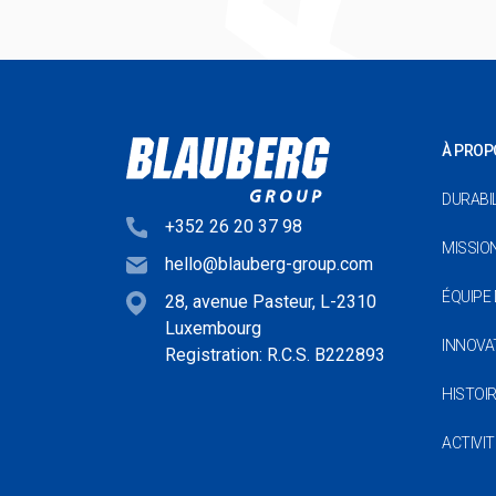
À PROP
DURABIL
+352 26 20 37 98
MISSIO
hello@blauberg-group.com
ÉQUIPE 
28, avenue Pasteur, L-2310
Luxembourg
INNOVA
Registration: R.C.S. B222893
HISTOI
ACTIVI