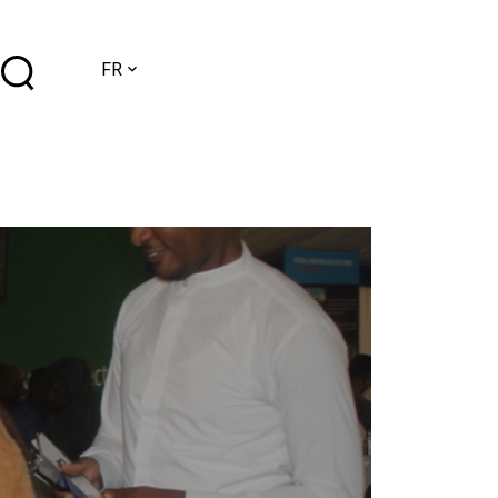
Choisir
FR
une
langue