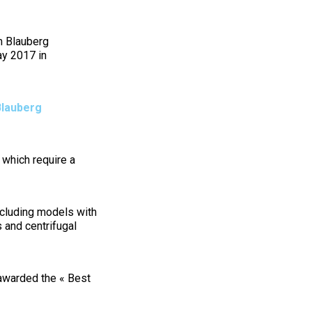
m Blauberg
ay 2017 in
Blauberg
which require a
cluding models with
 and centrifugal
 awarded the « Best