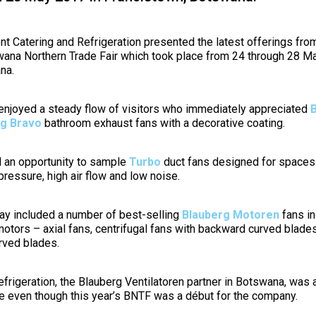
 Catering and Refrigeration presented the latest offerings fro
wana Northern Trade Fair which took place from 24 through 28 M
na.
njoyed a steady flow of visitors who immediately appreciated
rg Bravo
bathroom exhaust fans with a decorative coating.
d an opportunity to sample
Turbo
duct fans designed for spaces 
pressure, high air flow and low noise.
ay included a number of best-selling
Blauberg Motoren
fans in
motors – axial fans, centrifugal fans with backward curved blades
rved blades.
frigeration, the Blauberg Ventilatoren partner in Botswana, was
ize even though this year’s BNTF was a début for the company.