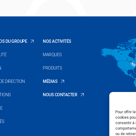
OS DU GROUPE
NOS ACTIVITÉS
ITÉ
MARQUES
N
PRODUITS
DE DIRECTION
MÉDIAS
TIONS
NOUS CONTACTER
RE
Pour offrir 
cookies pour
TÉS
consentir à 
comportement
ou de retire