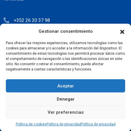
+352 26 20 37 98
Gestionar consentimiento
hello@blauberg-group.com
28, avenue Pasteur, L-2310 Luxembourg
Para ofrecer las mejores experiencias, utilizamos tecnologías como las
cookies para almacenar y/o acceder a la información del dispositivo. El
Registration: R.C.S. B222893
consentimiento de estas tecnologías nos permitirá procesar datos como
el comportamiento de navegación o las identificaciones únicas en este
sitio. No consentir o retirar el consentimiento, puede afectar
negativamente a ciertas características y funciones.
Política de privacidad
Aceptar
Acuerdo de licencia
Denegar
Política de cookies
Ver preferencias
Copyright © 2026
Blauberg Group. Todos los derechos reservados.
Política de cookies
Política de privacidad
Política de privacidad