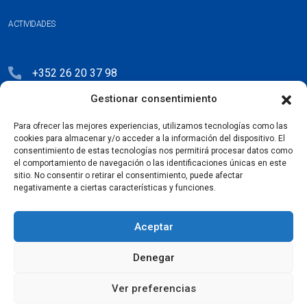
ACTIVIDADES
+352 26 20 37 98
Gestionar consentimiento
hello@blauberg-group.com
28, avenue Pasteur, L-2310 Luxembourg
Para ofrecer las mejores experiencias, utilizamos tecnologías como las
cookies para almacenar y/o acceder a la información del dispositivo. El
Registration: R.C.S. B222893
consentimiento de estas tecnologías nos permitirá procesar datos como
el comportamiento de navegación o las identificaciones únicas en este
sitio. No consentir o retirar el consentimiento, puede afectar
negativamente a ciertas características y funciones.
Política de privacidad
Aceptar
Acuerdo de licencia
Denegar
Política de cookies
Ver preferencias
Copyright © 2026
Blauberg Group. Todos los derechos reservados.