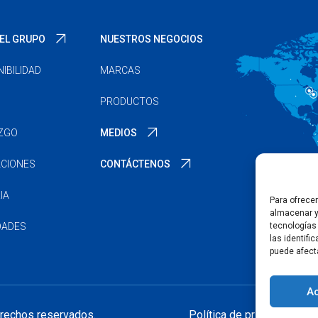
EL GRUPO
NUESTROS NEGOCIOS
IBILIDAD
MARCAS
PRODUCTOS
AZGO
MEDIOS
ACIONES
CONTÁCTENOS
IA
Para ofrece
almacenar y
tecnologías
DADES
las identifi
puede afect
A
erechos reservados.
Política de privacidad