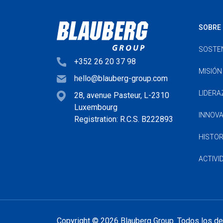
SOBRE 
SOSTEN
+352 26 20 37 98
MISIÓN
hello@blauberg-group.com
LIDER
28, avenue Pasteur, L-2310
Luxembourg
INNOV
Registration: R.C.S. B222893
HISTOR
ACTIVI
Copyright © 2026 Blauberg Group. Todos los d