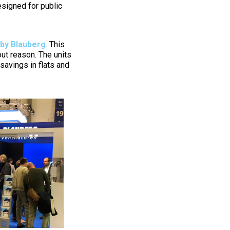
esigned for public
 by Blauberg
. This
ut reason. The units
avings in flats and