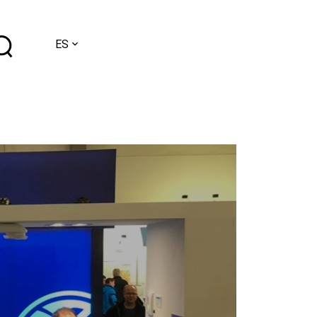
Elegir
ES
un
idioma