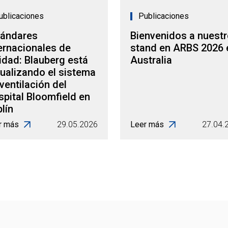
ublicaciones
Publicaciones
tándares
Bienvenidos a nuest
ernacionales de
stand en ARBS 2026 
idad: Blauberg está
Australia
ualizando el sistema
ventilación del
pital Bloomfield en
lín
r más
29.05.2026
Leer más
27.04.