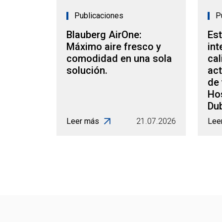
Publicaciones
P
Blauberg AirOne:
Es
Máximo aire fresco y
int
comodidad en una sola
cal
solución.
act
de 
Hos
Dub
Leer más
21.07.2026
Lee