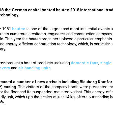
18 the German capital hosted bautec 2018 international trade
echnology.
ce 1981
bautec
is one of the largest and most influential events i
attracts numerous architects, engineers and construction company
rld. This year the bautec organisers placed a particular emphasis
nd energy-efficient construction technology, which, in particular, 
ery.
ren
brought a host of products including
domestic fans
,
single
covery
and
air handling units
.
ased a number of new arrivals including Blauberg Komfort
) casing.
The visitors of the company booth were presented the
 or the floor and its suspended-mounted variant. This energy-effi
dly unit, which tips the scales at just 14 kg, offers outstanding 
8%.