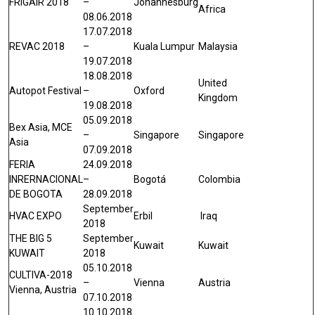
FRIGAIR 2018
–
Johannesburg
Africa
08.06.2018
17.07.2018
REVAC 2018
–
Kuala Lumpur
Malaysia
19.07.2018
18.08.2018
United
Autopot Festival
–
Oxford
Kingdom
19.08.2018
05.09.2018
Bex Asia, MCE
–
Singapore
Singapore
Asia
07.09.2018
FERIA
24.09.2018
INRERNACIONAL
–
Bogotá
Colombia
DE BOGOTA
28.09.2018
September
HVAC EXPO
Erbil
Iraq
2018
THE BIG 5
September
Kuwait
Kuwait
KUWAIT
2018
05.10.2018
CULTIVA-2018
–
Vienna
Austria
Vienna, Austria
07.10.2018
10.10.2018