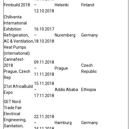
Finnbuild 2018
–
Helsinki
Finland
12.10.2018
Chillventa
International
Exhibition
16.10.2017
Refrigeration,
–
Nuremberg
Germany
AC & Ventilation,
18.10.2018
Heat Pumps
(international)
Cannafest-
09.11.2018
2018
Czech
–
Prague
Prague, Czech
Republic
11.11.2018
Rep
15.11.2018
21st AfricaBuild
–
Addis Ababa
Ethiopia
Expo
17.11.2018
GET Nord
Trade Fair
Electrical
22.11.2018
Engineering,
–
Hamburg
Germany
Sanitation,
24.11.2018