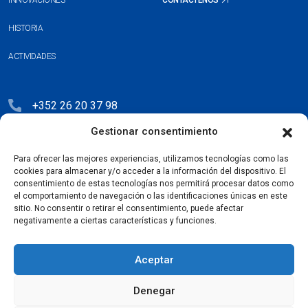
INNOVACIONES
CONTÁCTENOS
HISTORIA
ACTIVIDADES
+352 26 20 37 98
Gestionar consentimiento
hello@blauberg-group.com
28, avenue Pasteur, L-2310 Luxembourg
Para ofrecer las mejores experiencias, utilizamos tecnologías como las
cookies para almacenar y/o acceder a la información del dispositivo. El
Registration: R.C.S. B222893
consentimiento de estas tecnologías nos permitirá procesar datos como
el comportamiento de navegación o las identificaciones únicas en este
sitio. No consentir o retirar el consentimiento, puede afectar
negativamente a ciertas características y funciones.
Política de privacidad
Aceptar
Acuerdo de licencia
Denegar
Política de cookies