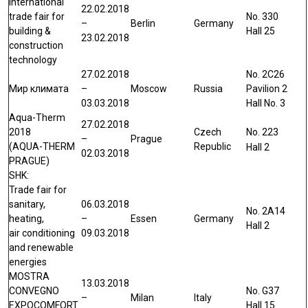
international
22.02.2018
trade fair for
No. 330
–
Berlin
Germany
building &
Hall 25
23.02.2018
construction
technology
27.02.2018
No. 2С26
Мир климата
–
Moscow
Russia
Pavilion 2
03.03.2018
Hall No. 3
Aqua-Therm
27.02.2018
2018
Czech
No. 223
–
Prague
(AQUA-THERM
Republic
Hall 2
02.03.2018
PRAGUE)
SHK:
Trade fair for
sanitary,
06.03.2018
No. 2A14
heating,
–
Essen
Germany
Hall 2
air conditioning
09.03.2018
and renewable
energies
MOSTRA
13.03.2018
CONVEGNO
No. G37
–
Milan
Italy
EXPOCOMFORT
Hall 15