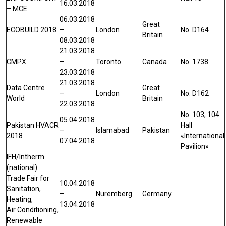
16.03.2018
– MCE
06.03.2018
Great
ECOBUILD 2018
–
London
No. D164
Britain
08.03.2018
21.03.2018
CMPX
–
Toronto
Canada
No. 1738
23.03.2018
21.03.2018
Data Centre
Great
–
London
No. D162
World
Britain
22.03.2018
No. 103, 104
05.04.2018
Pakistan HVACR
Hall
–
Islamabad
Pakistan
2018
«International
07.04.2018
Pavilion»
IFH/Intherm
(national)
Trade Fair for
10.04.2018
Sanitation,
–
Nuremberg
Germany
Heating,
13.04.2018
Air Conditioning,
Renewable