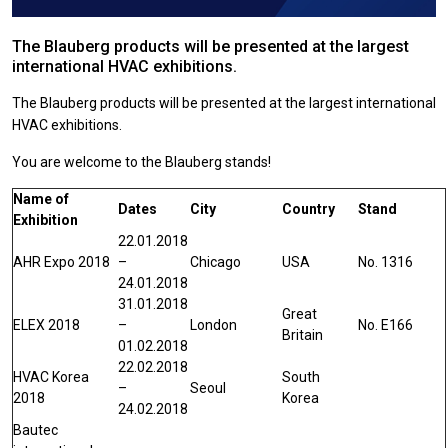
The Blauberg products will be presented at the largest
international HVAC exhibitions.
The Blauberg products will be presented at the largest international
HVAC exhibitions.
You are welcome to the Blauberg stands!
Name of
Dates
City
Country
Stand
Exhibition
22.01.2018
AHR Expo 2018
–
Chicago
USA
No. 1316
24.01.2018
31.01.2018
Great
ELEX 2018
–
London
No. E166
Britain
01.02.2018
22.02.2018
HVAC Korea
South
–
Seoul
2018
Korea
24.02.2018
Bautec