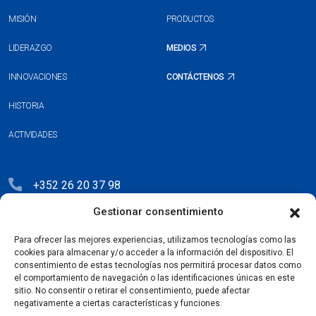
MISIÓN
PRODUCTOS
LIDERAZGO
MEDIOS
INNOVACIONES
CONTÁCTENOS
HISTORIA
ACTIVIDADES
+352 26 20 37 98
hello@blauberg-group.com
Gestionar consentimiento
28, avenue Pasteur, L-2310 Luxembourg
Para ofrecer las mejores experiencias, utilizamos tecnologías como las
cookies para almacenar y/o acceder a la información del dispositivo. El
Registration: R.C.S. B222893
consentimiento de estas tecnologías nos permitirá procesar datos como
el comportamiento de navegación o las identificaciones únicas en este
sitio. No consentir o retirar el consentimiento, puede afectar
negativamente a ciertas características y funciones.